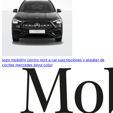
logo mobility centro rent a car suscripciones y alquiler de
coches mercedes benz color